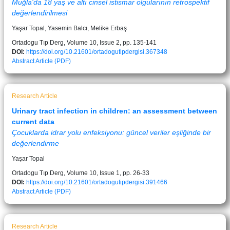
Muğla'da 18 yaş ve altı cinsel istismar olgularının retrospektif
değerlendirilmesi
Yaşar Topal, Yasemin Balcı, Melike Erbaş
Ortadogu Tıp Derg, Volume 10, Issue 2, pp. 135-141
DOI:
https://doi.org/10.21601/ortadogutipdergisi.367348
Abstract
Article (PDF)
Research Article
Urinary tract infection in children: an assessment between
current data
Çocuklarda idrar yolu enfeksiyonu: güncel veriler eşliğinde bir
değerlendirme
Yaşar Topal
Ortadogu Tıp Derg, Volume 10, Issue 1, pp. 26-33
DOI:
https://doi.org/10.21601/ortadogutipdergisi.391466
Abstract
Article (PDF)
Research Article