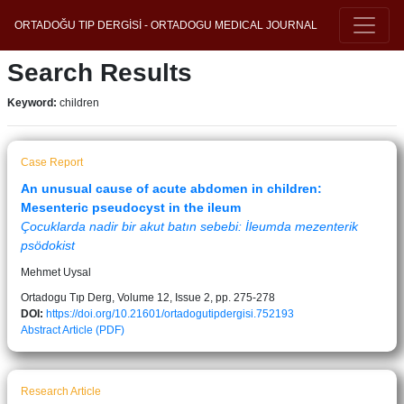
ORTADOĞU TIP DERGİSİ - ORTADOGU MEDICAL JOURNAL
Search Results
Keyword:
children
Case Report
An unusual cause of acute abdomen in children:
Mesenteric pseudocyst in the ileum
Çocuklarda nadir bir akut batın sebebi: İleumda mezenterik
psödokist
Mehmet Uysal
Ortadogu Tıp Derg, Volume 12, Issue 2, pp. 275-278
DOI:
https://doi.org/10.21601/ortadogutipdergisi.752193
Abstract
Article (PDF)
Research Article