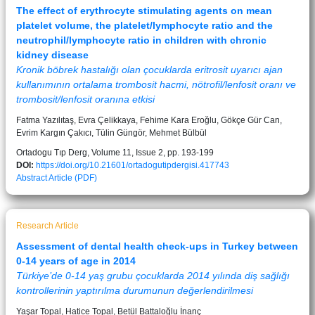
The effect of erythrocyte stimulating agents on mean
platelet volume, the platelet/lymphocyte ratio and the
neutrophil/lymphocyte ratio in children with chronic
kidney disease
Kronik böbrek hastalığı olan çocuklarda eritrosit uyarıcı ajan
kullanımının ortalama trombosit hacmi, nötrofil/lenfosit oranı ve
trombosit/lenfosit oranına etkisi
Fatma Yazılıtaş, Evra Çelikkaya, Fehime Kara Eroğlu, Gökçe Gür Can,
Evrim Kargın Çakıcı, Tülin Güngör, Mehmet Bülbül
Ortadogu Tıp Derg, Volume 11, Issue 2, pp. 193-199
DOI:
https://doi.org/10.21601/ortadogutipdergisi.417743
Abstract
Article (PDF)
Research Article
Assessment of dental health check-ups in Turkey between
0-14 years of age in 2014
Türkiye’de 0-14 yaş grubu çocuklarda 2014 yılında diş sağlığı
kontrollerinin yaptırılma durumunun değerlendirilmesi
Yaşar Topal, Hatice Topal, Betül Battaloğlu İnanç