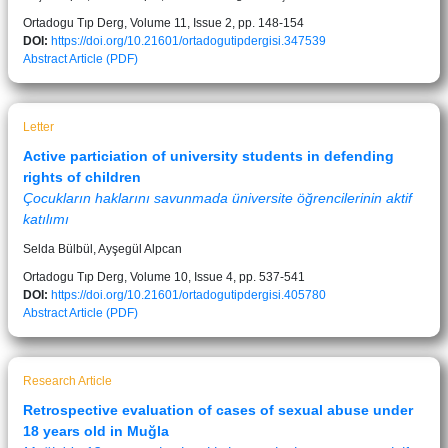
Ortadogu Tıp Derg, Volume 11, Issue 2, pp. 148-154
DOI:
https://doi.org/10.21601/ortadogutipdergisi.347539
Abstract
Article (PDF)
Letter
Active particiation of university students in defending
rights of children
Çocukların haklarını savunmada üniversite öğrencilerinin aktif
katılımı
Selda Bülbül, Ayşegül Alpcan
Ortadogu Tıp Derg, Volume 10, Issue 4, pp. 537-541
DOI:
https://doi.org/10.21601/ortadogutipdergisi.405780
Abstract
Article (PDF)
Research Article
Retrospective evaluation of cases of sexual abuse under
18 years old in Muğla