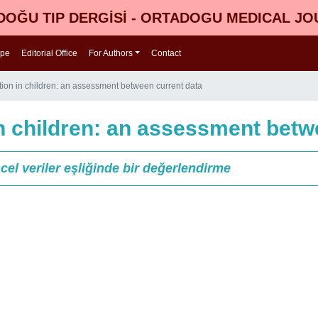
OĞU TIP DERGİSİ - ORTADOGU MEDICAL J
ope
Editorial Office
For Authors
Contact
ection in children: an assessment between current data
 in children: an assessment bet
el veriler eşliğinde bir değerlendirme