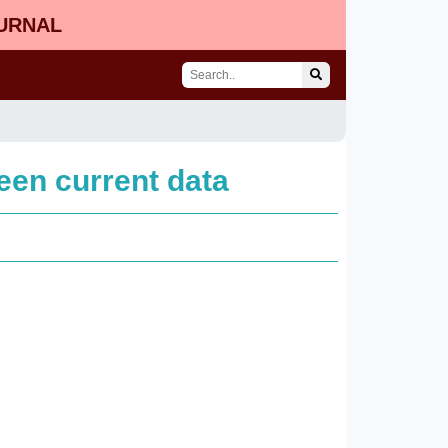
OURNAL
ween current data