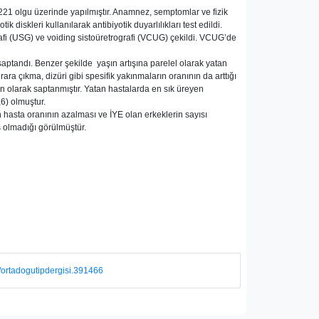
21 olgu üzerinde yapılmıştır. Anamnez, semptomlar ve fizik
diskleri kullanılarak antibiyotik duyarlılıkları test edildi.
rafi (USG) ve voiding sistoüretrografi (VCUG) çekildi. VCUG’de
ş saptandı. Benzer şekilde yaşın artışına parelel olarak yatan
rara çıkma, dizüri gibi spesifik yakınmaların oranının da arttığı
en olarak saptanmıştır. Yatan hastalarda en sık üreyen
,6) olmuştur.
n hasta oranının azalması ve İYE olan erkeklerin sayısı
ş olmadığı görülmüştür.
1/ortadogutipdergisi.391466