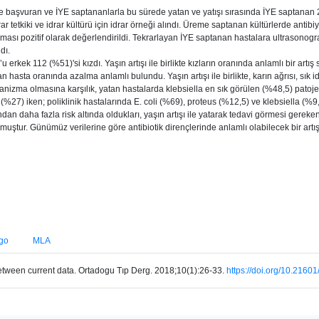
başvuran ve İYE saptananlarla bu sürede yatan ve yatışı sırasında İYE saptanan 2
tkiki ve idrar kültürü için idrar örneği alındı. Üreme saptanan kültürlerde antibiyotik 
ması pozitif olarak değerlendirildi. Tekrarlayan İYE saptanan hastalara ultrasonog
dı.
erkek 112 (%51)'si kızdı. Yaşın artışı ile birlikte kızların oranında anlamlı bir artı
hasta oranında azalma anlamlı bulundu. Yaşın artışı ile birlikte, karın ağrısı, sık id
ganizma olmasına karşılık, yatan hastalarda klebsiella en sık görülen (%48,5) patoj
s (%27) iken; poliklinik hastalarında E. coli (%69), proteus (%12,5) ve klebsiella (%9
an daha fazla risk altında oldukları, yaşın artışı ile yatarak tedavi görmesi gereke
uştur. Günümüz verilerine göre antibiotik dirençlerinde anlamlı olabilecek bir artı
go
MLA
 between current data. Ortadogu Tıp Derg. 2018;10(1):26-33.
https://doi.org/10.2160