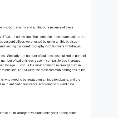
ive microorganisms and antibiotic resistance of these
as UTI at the admission. The complete urine examinations and
susceptibilities were tested by using antibiotic discs in
SG) and voiding cystourethrography (VCUG) were withdrawn.
es. Similarly, the number of patients hospitalized in parallel
e number of patients decrease in contrast to age increase.
ased by age.
E. coli
is the most common microorganism in
proteus spp
, (27%) were the most common pathogens in the
tients who need to be treated on an inpatient basis, and the
ase in antibiotic resistance according to current data.
lar ve bu mikroorganizmaların antibiyotik dirençlerinin