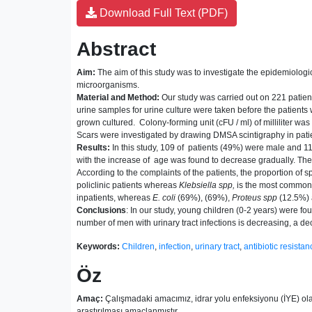
Download Full Text (PDF)
Abstract
Aim:
The aim of this study was to investigate the epidemiologica
microorganisms.
Material and Method:
Our study was carried out on 221 patien
urine samples for urine culture were taken before the patients
grown cultured. Colony-forming unit (cFU / ml) of milliliter 
Scars were investigated by drawing DMSA scintigraphy in patie
Results:
In
this study, 109 of patients (49%) were male and 112
with the increase of age was found to decrease gradually. The s
According to the complaints of the patients, the proportion of
policlinic patients whereas
Klebsiella spp,
is the most common p
inpatients, whereas
E. coli
(69%), (69%),
Proteus spp
(12.5%)
Conclusions
: In our study, young children (0-2 years) were fou
number of men with urinary tract infections is decreasing, a decr
Keywords:
Children
,
infection
,
urinary tract
,
antibiotic resistan
Öz
Amaç:
Çalışmadaki amacımız, idrar yolu enfeksiyonu (İYE) olan
araştırılması amaçlanmıştır.