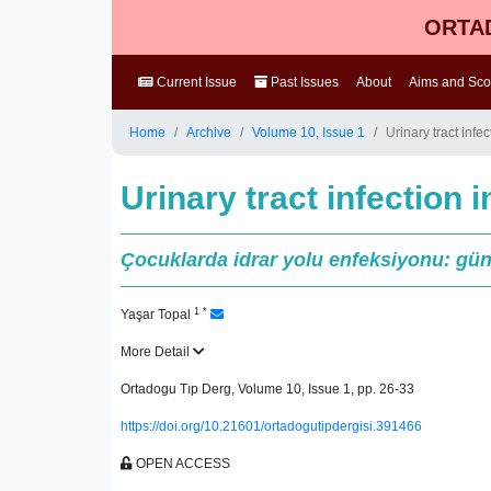
ORTAD
Current Issue
Past Issues
About
Aims and Sc
Home
Archive
Volume 10, Issue 1
Urinary tract inf
Urinary tract infection
Çocuklarda idrar yolu enfeksiyonu: günc
1
*
Yaşar Topal
More Detail
Ortadogu Tıp Derg, Volume 10, Issue 1, pp. 26-33
https://doi.org/10.21601/ortadogutipdergisi.391466
OPEN ACCESS