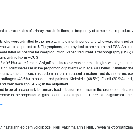
l characteristics of urinary track infections, its frequency of complaints, reproduct
ts who were admitted to the hospital in a 6 month period and who were identified 
 who were suspected to UTI, symptoms, and physical examination and PSA. Antibiotic 
was evaluated as positive for overproduction. Patient recurrent ultrasonography (U
nts with reflux in VCUG.
 of (51%) were female. A significant increase was detected in girls with age increas
ignificant decrease at the proportion of patients with age was found . Similarly, th
 specific complaints such as abdominal pain, frequent urination, and dizziness incre
athogen (48.5%) in hospitalized patients. Klebsiella (48.5%), E. coli (30,9%) and
 and
Klebsiella spp
(9.6%) in the outpatient.
nd to be at greater risk for urinary tract infection, reduction in the proportion of pa
ease in the proportion of girls is found to be important There is no significant incre
ce
 hastaların epidemiyolojik özellikleri, yakınmaların sıklığı, üreyen mikroorganizma