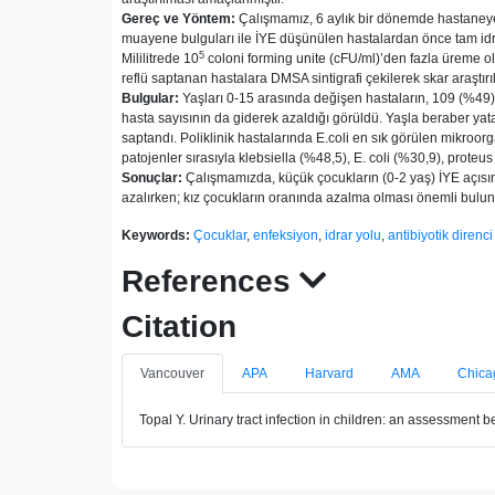
Gereç ve Yöntem:
Çalışmamız, 6 aylık bir dönemde hastaneye 
muayene bulguları ile İYE düşünülen hastalardan önce tam idrar te
5
Mililitrede 10
coloni forming unite (cFU/ml)’den fazla üreme ol
reflü saptanan hastalara DMSA sintigrafi çekilerek skar araştırıl
Bulgular:
Yaşları 0-15 arasında değişen hastaların, 109 (%49)’u 
hasta sayısının da giderek azaldığı görüldü. Yaşla beraber yatan 
saptandı. Poliklinik hastalarında E.coli en sık görülen mikroor
patojenler sırasıyla klebsiella (%48,5), E. coli (%30,9), proteu
Sonuçlar:
Çalışmamızda, küçük çocukların (0-2 yaş) İYE açısınd
azalırken; kız çocukların oranında azalma olması önemli bulunm
Keywords:
Çocuklar
,
enfeksiyon
,
idrar yolu
,
antibiyotik direnci
References
Citation
Vancouver
APA
Harvard
AMA
Chica
Topal Y. Urinary tract infection in children: an assessment