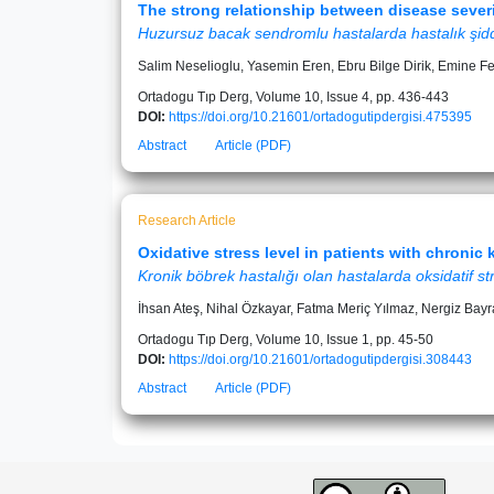
The strong relationship between disease severi
Huzursuz bacak sendromlu hastalarda hastalık şiddet
Salim Neselioglu, Yasemin Eren, Ebru Bilge Dirik, Emine F
Ortadogu Tıp Derg, Volume 10, Issue 4, pp. 436-443
DOI:
https://doi.org/10.21601/ortadogutipdergisi.475395
Abstract
Article (PDF)
Research Article
Oxidative stress level in patients with chronic
Kronik böbrek hastalığı olan hastalarda oksidatif st
İhsan Ateş, Nihal Özkayar, Fatma Meriç Yılmaz, Nergiz Bay
Ortadogu Tıp Derg, Volume 10, Issue 1, pp. 45-50
DOI:
https://doi.org/10.21601/ortadogutipdergisi.308443
Abstract
Article (PDF)