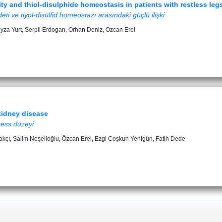
ty and thiol-disulphide homeostasis in patients with restless le
i ve tiyol-disülfid homeostazı arasındaki güçlü ilişki
eyza Yurt, Serpil Erdogan, Orhan Deniz, Ozcan Erel
 kidney disease
ress düzeyi
rakçı, Salim Neşelioğlu, Özcan Erel, Ezgi Coşkun Yenigün, Fatih Dede