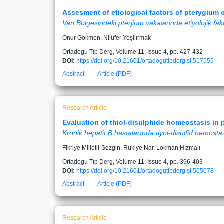
Assesment of etiological factors of pterygium c
Van Bölgesindeki pterjium vakalarinda etiyolojik fakt
Onur Gökmen, Nilüfer Yeşilırmak
Ortadogu Tıp Derg, Volume 11, Issue 4, pp. 427-432
DOI:
https://doi.org/10.21601/ortadogutipdergisi.517555
Abstract
Article (PDF)
Research Article
Evaluation of thiol-disulphide homeostasis in p
Kronik hepatit B hastalarında tiyol-disülfid hemosta
Fikriye Milletli-Sezgin, Rukiye Nar, Lokman Hızmalı
Ortadogu Tıp Derg, Volume 11, Issue 4, pp. 396-403
DOI:
https://doi.org/10.21601/ortadogutipdergisi.505078
Abstract
Article (PDF)
Research Article