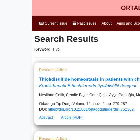
ORTAD
Current Issue
Past Issues
About
Aims and Sc
Search Results
Keyword:
Tiyol
Research Article
Thiol/disulfide homeostasis in patients with ch
Kronik hepatit B hastalarında tiyol/disülfit dengesi
Neslihan Çelik, Cemile Biçer, Onur Çelik, Ayşe Çarlıoğlu, Mu
Ortadogu Tıp Derg, Volume 12, Issue 2, pp. 279-287
DOI:
https://doi.org/10.21601/ortadogutipdergisi.752362
Abstract
Article (PDF)
Research Article