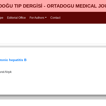
OĞU TIP DERGİSİ - ORTADOGU MEDICAL J
ope
Editorial Office
For Authors
Contact
ronic hepatitis B
rat Alışık