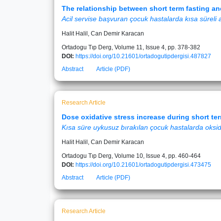
The relationship between short term fasting an
Acil servise başvuran çocuk hastalarda kısa süreli açl
Halit Halil, Can Demir Karacan
Ortadogu Tıp Derg, Volume 11, Issue 4, pp. 378-382
DOI:
https://doi.org/10.21601/ortadogutipdergisi.487827
Abstract
Article (PDF)
Research Article
Dose oxidative stress increase during short ter
Kısa süre uykusuz bırakılan çocuk hastalarda oksida
Halit Halil, Can Demir Karacan
Ortadogu Tıp Derg, Volume 10, Issue 4, pp. 460-464
DOI:
https://doi.org/10.21601/ortadogutipdergisi.473475
Abstract
Article (PDF)
Research Article