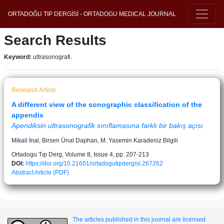
ORTADOĞU TIP DERGİSİ - ORTADOGU MEDICAL JOURNAL
Search Results
Keyword:
ultrasonografi.
Research Article
A different view of the sonographic classification of the
appendix
Apendiksin ultrasonografik sınıflamasına farklı bir bakış açısı
Mikail İnal, Birsen Ünal Daphan, M. Yasemin Karadeniz Bilgili
Ortadogu Tıp Derg, Volume 8, Issue 4, pp. 207-213
DOI:
https://doi.org/10.21601/ortadogutipdergisi.267262
Abstract
Article (PDF)
The articles published in this journal are licensed