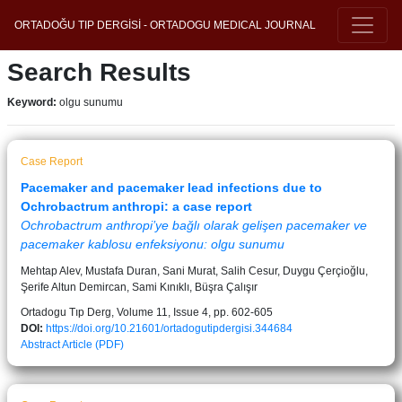
ORTADOĞU TIP DERGİSİ - ORTADOGU MEDICAL JOURNAL
Search Results
Keyword:
olgu sunumu
Case Report
Pacemaker and pacemaker lead infections due to
Ochrobactrum anthropi: a case report
Ochrobactrum anthropi’ye bağlı olarak gelişen pacemaker ve
pacemaker kablosu enfeksiyonu: olgu sunumu
Mehtap Alev, Mustafa Duran, Sani Murat, Salih Cesur, Duygu Çerçioğlu,
Şerife Altun Demircan, Sami Kınıklı, Büşra Çalışır
Ortadogu Tıp Derg, Volume 11, Issue 4, pp. 602-605
DOI:
https://doi.org/10.21601/ortadogutipdergisi.344684
Abstract
Article (PDF)