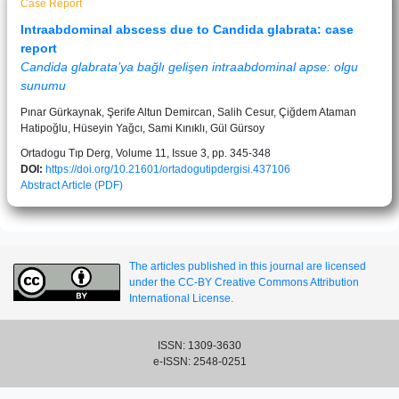
Case Report
Intraabdominal abscess due to Candida glabrata: case
report
Candida glabrata’ya bağlı gelişen intraabdominal apse: olgu
sunumu
Pınar Gürkaynak, Şerife Altun Demircan, Salih Cesur, Çiğdem Ataman
Hatipoğlu, Hüseyin Yağcı, Sami Kınıklı, Gül Gürsoy
Ortadogu Tıp Derg, Volume 11, Issue 3, pp. 345-348
DOI:
https://doi.org/10.21601/ortadogutipdergisi.437106
Abstract
Article (PDF)
The articles published in this journal are licensed
under the CC-BY Creative Commons Attribution
International License.
ISSN: 1309-3630
e-ISSN: 2548-0251