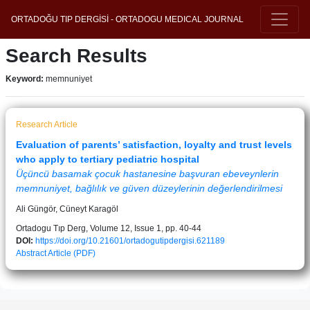
ORTADOĞU TIP DERGİSİ - ORTADOGU MEDICAL JOURNAL
Search Results
Keyword:
memnuniyet
Research Article
Evaluation of parents’ satisfaction, loyalty and trust levels
who apply to tertiary pediatric hospital
Üçüncü basamak çocuk hastanesine başvuran ebeveynlerin
memnuniyet, bağlılık ve güven düzeylerinin değerlendirilmesi
Ali Güngör, Cüneyt Karagöl
Ortadogu Tıp Derg, Volume 12, Issue 1, pp. 40-44
DOI:
https://doi.org/10.21601/ortadogutipdergisi.621189
Abstract
Article (PDF)