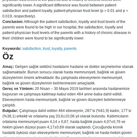
significantly lower. A significant difference was found between patient
satisfaction and patient loyalty, patient-physician trust level (p = 0.01 and p =
0.019, respectively).
Conclusion:
Although the patient satisfaction, loyalty and trust levels of the
parents were found to be high in our hospital, the satisfaction, loyalty and
patient-physician trust levels of the parents with a history of chronic disease in
their children were found to be significantly lower.
Keywords:
satisfaction
,
trust
,
loyalty
,
parents
Öz
Amaç:
Gelişen sağlık sektörü hastaların hastane ve doktor seçmelerine olanak
sağlamaktadır. Bunun sonucu olarak hasta memnuniyeti, bağlılık ve güven
düzeylerinin önemi artmaktadır. Bu çalışmada ebeveynlerin memnuniyet,
bağlılık ve güven düzeylerinin belirlenmesini amaçladık.
Gereç ve Yöntem:
20 Nisan – 30 Mayıs 2019 tarihleri arasında hastanemize
başvuran ve çalışmaya katılmayı kabul eden 464 anne-baba dahil edildi.
Ebeveynlerin hasta memnuniyeti, bağlılık ve güven düzeyleri belirlenmeye
çalışıldı.
Bulgular:
Çalışmaya dahil edilen 464 ebeveynin, 287’si (%61,9) kadın, 177’si
(%38,1) erkekti ve ortalama yaş 33,6±10,06 yıl olarak bulundu. Katılımcıların
ortalama memnuniyet puanı 4,14 ± 0,67, hasta bağlılık puanı 4,07±0,76 ve
hekim güven düzeyi puanı 4,17±0,69 olarak saptandı. Çocuğunda kronik
hastalık öyküsü olan ebeveynlerin memnuniyet, bağlılık ve hasta-hekim güven