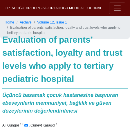
ORTADOĞU TIP DERGİSİ - ORTADOGU MEDICAL JOURNAL
Home
Archive
Volume 12, Issue 1
Evaluation of parents’ satisfaction, loyalty and trust levels who apply to
tertiary pediatric hospital
Evaluation of parents’
satisfaction, loyalty and trust
levels who apply to tertiary
pediatric hospital
Üçüncü basamak çocuk hastanesine başvuran
ebeveynlerin memnuniyet, bağlılık ve güven
düzeylerinin değerlendirilmesi
1
*
1
Ali Güngör
,
Cüneyt Karagöl