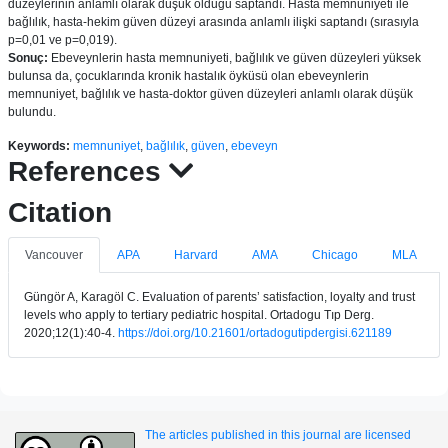
düzeylerinin anlamlı olarak düşük olduğu saptandı. Hasta memnuniyeti ile
bağlılık, hasta-hekim güven düzeyi arasında anlamlı ilişki saptandı (sırasıyla
p=0,01 ve p=0,019).
Sonuç:
Ebeveynlerin hasta memnuniyeti, bağlılık ve güven düzeyleri yüksek
bulunsa da, çocuklarında kronik hastalık öyküsü olan ebeveynlerin
memnuniyet, bağlılık ve hasta-doktor güven düzeyleri anlamlı olarak düşük
bulundu.
Keywords:
memnuniyet
,
bağlılık
,
güven
,
ebeveyn
References
Citation
Vancouver
APA
Harvard
AMA
Chicago
MLA
Güngör A, Karagöl C. Evaluation of parents’ satisfaction, loyalty and trust
levels who apply to tertiary pediatric hospital. Ortadogu Tıp Derg.
2020;12(1):40-4.
https://doi.org/10.21601/ortadogutipdergisi.621189
The articles published in this journal are licensed