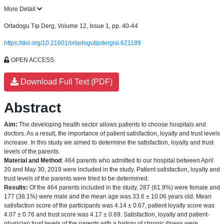
More Detail
Ortadogu Tıp Derg, Volume 12, Issue 1, pp. 40-44
https://doi.org/10.21601/ortadogutipdergisi.621189
OPEN ACCESS
Download Full Text (PDF)
Abstract
Aim:
The developing health sector allows patients to choose hospitals and
doctors. As a result, the importance of patient satisfaction, loyalty and trust levels
increase. In this study we aimed to determine the satisfaction, loyalty and trust
levels of the parents.
Material and Method
: 464 parents who admitted to our hospital between April
20 and May 30, 2019 were included in the study. Patient satisfaction, loyalty and
trust levels of the parents were tried to be determined.
Results:
Of the 464 parents included in the study, 287 (61.9%) were female and
177 (38.1%) were male and the mean age was 33.6 ± 10.06 years old. Mean
satisfaction score of the participants was 4.14 ± 0.67, patient loyalty score was
4.07 ± 0.76 and trust score was 4.17 ± 0.69. Satisfaction, loyalty and patient-
physician trust levels of the parents with a history of chronic illness were