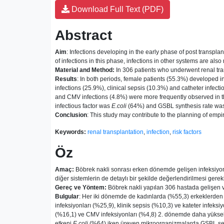
Download Full Text (PDF)
Abstract
Aim
: Infections developing in the early phase of post transpl
of infections in this phase, infections in other systems are als
Material and Method:
In 306 patients who underwent renal tran
Results
: In both periods, female patients (55.3%) developed in
infections (25.9%), clinical sepsis (10.3%) and catheter infect
and CMV infections (4.8%) were more frequently observed in th
infectious factor was
E.coli
(64%) and GSBL synthesis rate wa
Conclusion
: This study may contribute to the planning of empir
Keywords:
renal transplantation
,
infection
,
risk factors
Öz
Amaç:
Böbrek nakli sonrası erken dönemde gelişen infeksiyonl
diğer sistemlerin de detaylı bir şekilde değerlendirilmesi gerek
Gereç ve Yöntem:
Böbrek nakli yapılan 306 hastada gelişen ve
Bulgular
: Her iki dönemde de kadınlarda (%55,3) erkeklerden (
infeksiyonları (%25,9), klinik sepsis (%10,3) ve kateter infeks
(%16,1) ve CMV infeksiyonları (%4,8) 2. dönemde daha yüksek o
etkeni
E.coli
(%64) iken üreyen mikroorganizmalarda GSBL sen