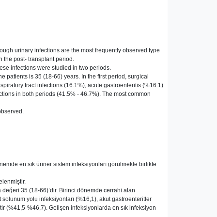
hough urinary infections are the most frequently observed type
n the post- transplant period.
ese infections were studied in two periods.
atients is 35 (18-66) years. In the first period, surgical
piratory tract infections (16.1%), acute gastroenteritis (%16.1)
fections in both periods (41.5% - 46.7%). The most common
 observed.
mde en sık üriner sistem infeksiyonları görülmekle birlikte
lenmiştir.
 değeri 35 (18-66)’dir. Birinci dönemde cerrahi alan
 solunum yolu infeksiyonları (%16,1), akut gastroenteritler
ir (%41,5-%46,7). Gelişen infeksiyonlarda en sık infeksiyon