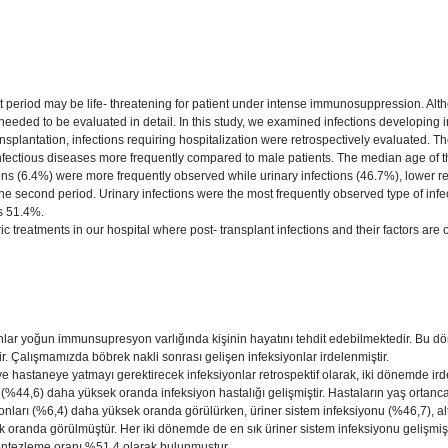
ant period may be life- threatening for patient under intense immunosuppression. Alt
o needed to be evaluated in detail. In this study, we examined infections developing i
splantation, infections requiring hospitalization were retrospectively evaluated. Th
fectious diseases more frequently compared to male patients. The median age of the p
ions (6.4%) were more frequently observed while urinary infections (46.7%), lower res
e second period. Urinary infections were the most frequently observed type of in
s 51.4%.
ic treatments in our hospital where post- transplant infections and their factors are
ar yoğun immunsupresyon varlığında kişinin hayatını tehdit edebilmektedir. Bu döne
ir. Çalışmamızda böbrek nakli sonrası gelişen infeksiyonlar irdelenmiştir.
 hastaneye yatmayı gerektirecek infeksiyonlar retrospektif olarak, iki dönemde irde
%44,6) daha yüksek oranda infeksiyon hastalığı gelişmiştir. Hastaların yaş ortanca
iyonları (%6,4) daha yüksek oranda görülürken, üriner sistem infeksiyonu (%46,7), alt
randa görülmüştür. Her iki dönemde de en sık üriner sistem infeksiyonu gelişmişt
tezleme oranı %51,4 olarak bulunmuştur.