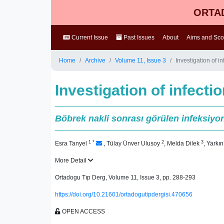
ORTAD
Current Issue
Past Issues
About
Aims and Sc
Home
Archive
Volume 11, Issue 3
Investigation of in
Investigation of infecti
Böbrek nakli sonrası görülen infeksiyon
1
*
2
3
Esra Tanyel
,
Tülay Ünver Ulusoy
,
Melda Dilek
,
Yarkı
More Detail
Ortadogu Tıp Derg, Volume 11, Issue 3, pp. 288-293
https://doi.org/10.21601/ortadogutipdergisi.470656
OPEN ACCESS