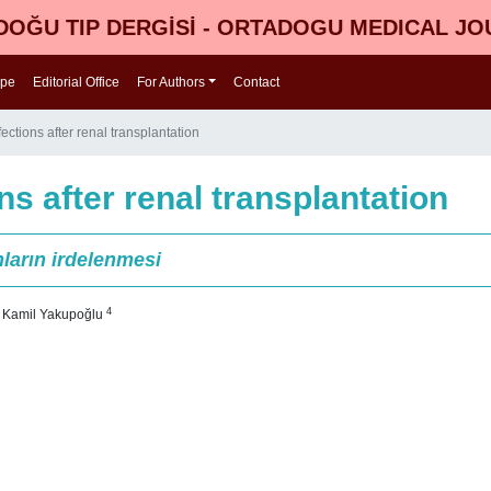
OĞU TIP DERGİSİ - ORTADOGU MEDICAL J
ope
Editorial Office
For Authors
Contact
fections after renal transplantation
ons after renal transplantation
ların irdelenmesi
4
n Kamil Yakupoğlu