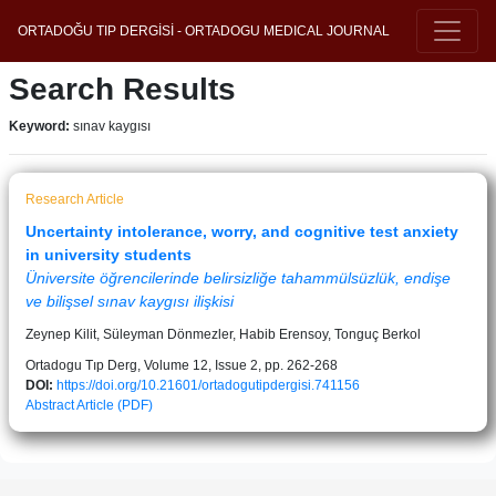
ORTADOĞU TIP DERGİSİ - ORTADOGU MEDICAL JOURNAL
Search Results
Keyword:
sınav kaygısı
Research Article
Uncertainty intolerance, worry, and cognitive test anxiety
in university students
Üniversite öğrencilerinde belirsizliğe tahammülsüzlük, endişe
ve bilişsel sınav kaygısı ilişkisi
Zeynep Kilit, Süleyman Dönmezler, Habib Erensoy, Tonguç Berkol
Ortadogu Tıp Derg, Volume 12, Issue 2, pp. 262-268
DOI:
https://doi.org/10.21601/ortadogutipdergisi.741156
Abstract
Article (PDF)