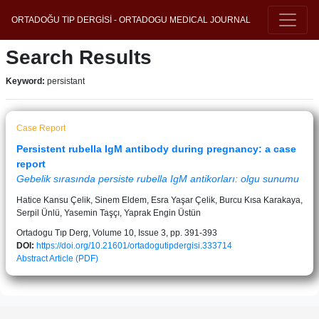
ORTADOĞU TIP DERGİSİ - ORTADOGU MEDICAL JOURNAL
Search Results
Keyword:
persistant
Case Report
Persistent rubella IgM antibody during pregnancy: a case
report
Gebelik sırasında persiste rubella IgM antikorları: olgu sunumu
Hatice Kansu Çelik, Sinem Eldem, Esra Yaşar Çelik, Burcu Kısa Karakaya,
Serpil Ünlü, Yasemin Taşçı, Yaprak Engin Üstün
Ortadogu Tıp Derg, Volume 10, Issue 3, pp. 391-393
DOI:
https://doi.org/10.21601/ortadogutipdergisi.333714
Abstract
Article (PDF)