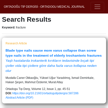
ORTADOĞU TIP DERGİSİ - ORTADOGU MEDICAL JOURNAL
Search Results
Keyword:
fracture
Research Article
Blade type nails cause more varus collapse than screw
type nails in the treatment of elderly trochanteric fractures
Yaşlı hastalarda trokanterik kırıkların tedavisinde bıçak tipi
çiviler vida tipi çivilere göre daha fazla varus kollapsa neden
olur
Mustafa Caner Okkaoğlu, Yüksel Uğur Yaradılmış, İsmail Demirkale,
Hakan Şeşen, Mahmut Özdemir, Murat Altay
Ortadogu Tıp Derg, Volume 12, Issue 1, pp. 45-51
DOI:
https://doi.org/10.21601/ortadogutipdergisi.587286
Abstract
Article (PDF)