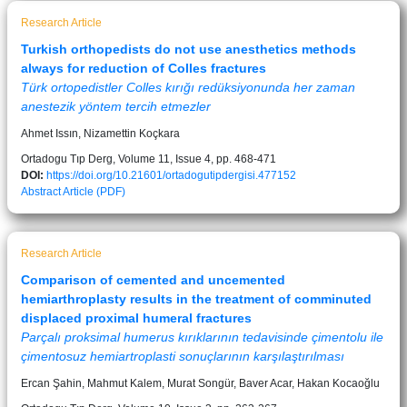
Research Article
Turkish orthopedists do not use anesthetics methods
always for reduction of Colles fractures
Türk ortopedistler Colles kırığı redüksiyonunda her zaman
anestezik yöntem tercih etmezler
Ahmet Issın, Nizamettin Koçkara
Ortadogu Tıp Derg, Volume 11, Issue 4, pp. 468-471
DOI:
https://doi.org/10.21601/ortadogutipdergisi.477152
Abstract
Article (PDF)
Research Article
Comparison of cemented and uncemented
hemiarthroplasty results in the treatment of comminuted
displaced proximal humeral fractures
Parçalı proksimal humerus kırıklarının tedavisinde çimentolu ile
çimentosuz hemiartroplasti sonuçlarının karşılaştırılması
Ercan Şahin, Mahmut Kalem, Murat Songür, Baver Acar, Hakan Kocaoğlu