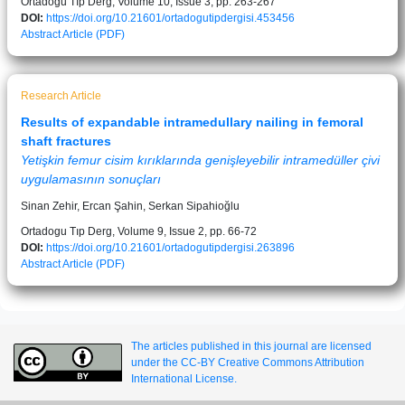
Ortadogu Tıp Derg, Volume 10, Issue 3, pp. 263-267
DOI:
https://doi.org/10.21601/ortadogutipdergisi.453456
Abstract
Article (PDF)
Research Article
Results of expandable intramedullary nailing in femoral
shaft fractures
Yetişkin femur cisim kırıklarında genişleyebilir intramedüller çivi
uygulamasının sonuçları
Sinan Zehir, Ercan Şahin, Serkan Sipahioğlu
Ortadogu Tıp Derg, Volume 9, Issue 2, pp. 66-72
DOI:
https://doi.org/10.21601/ortadogutipdergisi.263896
Abstract
Article (PDF)
The articles published in this journal are licensed
under the CC-BY Creative Commons Attribution
International License.