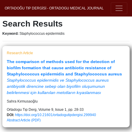
ORTADOĞU TIP DERGİSİ - ORTADOGU MEDICAL JOURNAL
Search Results
Keyword:
Staphylococcus epidermidis
Research Article
The comparison of methods used for the detection of
biofilm formation that cause antibiotic resistance of
Staphylococcus epidermidis and Staphylococcus aureus
Staphylococcus epidermidis ve Staphylococcus aureus
antibiyotik direncine sebep olan biyofilm oluşumunun
belirlenmesi için kullanılan metotların kıyaslanması
Sahra Kırmusaoğlu
Ortadogu Tıp Derg, Volume 9, Issue 1, pp. 28-33
DOI:
https://doi.org/10.21601/ortadogutipdergisi.299940
Abstract
Article (PDF)