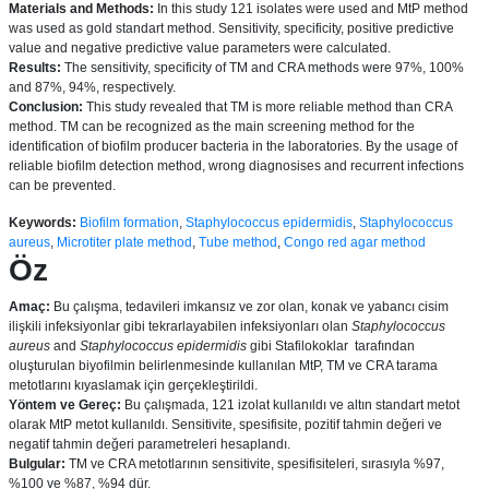
Materials and Methods:
In this study 121 isolates were used and MtP method
was used as gold standart method. Sensitivity, specificity, positive predictive
value and negative predictive value parameters were calculated.
Results:
The sensitivity, specificity of TM and CRA methods were 97%, 100%
and 87%, 94%, respectively.
Conclusion:
This study revealed that TM is more reliable method than CRA
method. TM can be recognized as the main screening method for the
identification of biofilm producer bacteria in the laboratories. By the usage of
reliable biofilm detection method, wrong diagnosises and recurrent infections
can be prevented.
Keywords:
Biofilm formation
,
Staphylococcus epidermidis
,
Staphylococcus
aureus
,
Microtiter plate method
,
Tube method
,
Congo red agar method
Öz
Amaç:
Bu çalışma, tedavileri imkansız ve zor olan, konak ve yabancı cisim
ilişkili infeksiyonlar gibi tekrarlayabilen infeksiyonları olan
Staphylococcus
aureus
and
Staphylococcus epidermidis
gibi Stafilokoklar
tarafından
oluşturulan biyofilmin belirlenmesinde kullanılan MtP, TM ve CRA tarama
metotlarını kıyaslamak için gerçekleştirildi.
Yöntem ve Gereç:
Bu çalışmada, 121 izolat kullanıldı ve altın standart metot
olarak MtP metot kullanıldı. Sensitivite, spesifisite, pozitif tahmin değeri ve
negatif tahmin değeri parametreleri hesaplandı.
Bulgular:
TM ve CRA metotlarının sensitivite, spesifisiteleri, sırasıyla %97,
%100 ve %87, %94 dür.