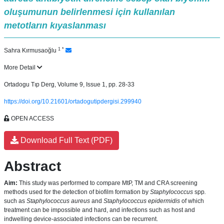
oluşumunun belirlenmesi için kullanılan
metotların kıyaslanması
1
*
Sahra Kırmusaoğlu
More Detail
Ortadogu Tıp Derg, Volume 9, Issue 1, pp. 28-33
https://doi.org/10.21601/ortadogutipdergisi.299940
OPEN ACCESS
Download Full Text (PDF)
Abstract
Aim:
This study was performed to compare MtP, TM and CRA screening
methods used for the detection of biofilm formation by
Staphylococcus
spp
.
such as
Staphylococcus aureus
and
Staphylococcus epidermidis
of which
treatment can be impossible and hard, and infections such as host and
indwelling device-associated infections can be recurrent.