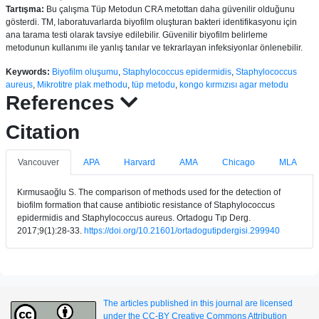
Tartışma:
Bu çalışma Tüp Metodun CRA metottan daha güvenilir olduğunu
gösterdi. TM, laboratuvarlarda biyofilm oluşturan bakteri identifikasyonu için
ana tarama testi olarak tavsiye edilebilir. Güvenilir biyofilm belirleme
metodunun kullanımı ile yanlış tanılar ve tekrarlayan infeksiyonlar önlenebilir.
Keywords:
Biyofilm oluşumu
,
Staphylococcus epidermidis
,
Staphylococcus
aureus
,
Mikrotitre plak methodu
,
tüp metodu
,
kongo kırmızısı agar metodu
References
Citation
Vancouver
APA
Harvard
AMA
Chicago
MLA
Kırmusaoğlu S. The comparison of methods used for the detection of
biofilm formation that cause antibiotic resistance of Staphylococcus
epidermidis and Staphylococcus aureus. Ortadogu Tıp Derg.
2017;9(1):28-33.
https://doi.org/10.21601/ortadogutipdergisi.299940
The articles published in this journal are licensed
under the CC-BY Creative Commons Attribution