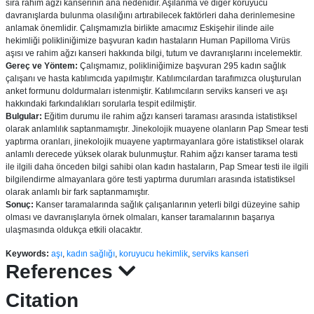
sıra rahim ağzı kanserinin ana nedenidir. Aşılanma ve diğer koruyucu
davranışlarda bulunma olasılığını artırabilecek faktörleri daha derinlemesine
anlamak önemlidir. Çalışmamızla birlikte amacımız Eskişehir ilinde aile
hekimliği polikliniğimize başvuran kadın hastaların Human Papilloma Virüs
aşısı ve rahim ağzı kanseri hakkında bilgi, tutum ve davranışlarını incelemektir.
Gereç ve Yöntem:
Çalışmamız, polikliniğimize başvuran 295 kadın sağlık
çalışanı ve hasta katılımcıda yapılmıştır. Katılımcılardan tarafımızca oluşturulan
anket formunu doldurmaları istenmiştir. Katılımcıların serviks kanseri ve aşı
hakkındaki farkındalıkları sorularla tespit edilmiştir.
Bulgular:
Eğitim durumu ile rahim ağzı kanseri taraması arasında istatistiksel
olarak anlamlılık saptanmamıştır. Jinekolojik muayene olanların Pap Smear testi
yaptırma oranları, jinekolojik muayene yaptırmayanlara göre istatistiksel olarak
anlamlı derecede yüksek olarak bulunmuştur. Rahim ağzı kanser tarama testi
ile ilgili daha önceden bilgi sahibi olan kadın hastaların, Pap Smear testi ile ilgili
bilgilendirme almayanlara göre testi yaptırma durumları arasında istatistiksel
olarak anlamlı bir fark saptanmamıştır.
Sonuç:
Kanser taramalarında sağlık çalışanlarının yeterli bilgi düzeyine sahip
olması ve davranışlarıyla örnek olmaları, kanser taramalarının başarıya
ulaşmasında oldukça etkili olacaktır.
Keywords:
aşı
,
kadın sağlığı
,
koruyucu hekimlik
,
serviks kanseri
References
Citation