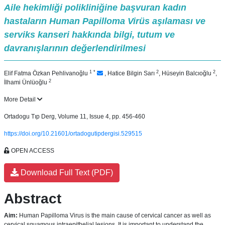
Aile hekimliği polikliniğine başvuran kadın
hastaların Human Papilloma Virüs aşılaması ve
serviks kanseri hakkında bilgi, tutum ve
davranışlarının değerlendirilmesi
1
*
2
2
Elif Fatma Özkan Pehlivanoğlu
,
Hatice Bilgin Sarı
,
Hüseyin Balcıoğlu
,
2
İlhami Ünlüoğlu
More Detail
Ortadogu Tıp Derg, Volume 11, Issue 4, pp. 456-460
https://doi.org/10.21601/ortadogutipdergisi.529515
OPEN ACCESS
Download Full Text (PDF)
Abstract
Aim:
Human Papilloma Virus is the main cause of cervical cancer as well as
cervical squamous intraepithelial lesions. It is important to understand the