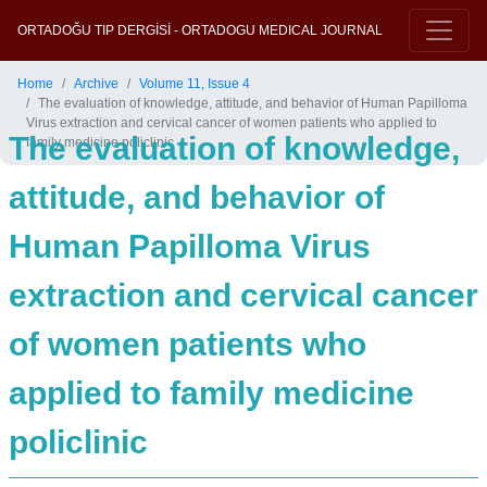
ORTADOĞU TIP DERGİSİ - ORTADOGU MEDICAL JOURNAL
Home
Archive
Volume 11, Issue 4
The evaluation of knowledge, attitude, and behavior of Human Papilloma
Virus extraction and cervical cancer of women patients who applied to
The evaluation of knowledge,
family medicine policlinic
attitude, and behavior of
Human Papilloma Virus
extraction and cervical cancer
of women patients who
applied to family medicine
policlinic