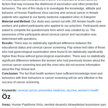
factors that may increase the likelihood of vaccination and other protective
behaviors. The aim of this study is to investigate the knowledge, attitude and
behavior of Human Papilloma Virus vaccine and cervical cancer in female
patients who applied to our family medicine outpatient clinic in Eskişehir.
Material and Method:
Our study was carried out with 295 female health care
workers and patient participants who applied to our polyclinic. Participants were
asked to complete the questionnaire form which was created by us. The
awareness of the participants about cervical cancer and vaccination was
determined with questions.
Results:
There was no statistically significant difference between the
educational status and cervical cancer screening. Pap smear test rates of those
who had gynecological examination were found to be statistically significantly
higher than those without gynecological examination. There was no statistically
significant difference between the women who had previously known about the
cervical cancer screening test and the ones who did not receive information
about the Pap Smear test.
Conclusion:
The fact that health workers have sufficient knowledge level and
behaviors with their behaviors in cancer screening will be very effective in the
success of cancer screening.
Keywords:
cervical cancer
,
preventive medicine
,
vaccine
,
women's health
Öz
Amaç:
Human Papilloma Virüs, servikal skuamöz intraepitelyal lezyonların yanı