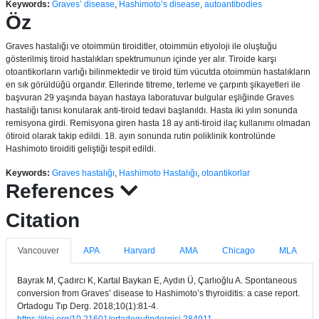
Keywords:
Graves’ disease
,
Hashimoto’s disease
,
autoantibodies
Öz
Graves hastalığı ve otoimmün tiroiditler, otoimmün etiyoloji ile oluştuğu
gösterilmiş tiroid hastalıkları spektrumunun içinde yer alır. Tiroide karşı
otoantikorların varlığı bilinmektedir ve tiroid tüm vücutda otoimmün hastalıkların
en sık görüldüğü organdır. Ellerinde titreme, terleme ve çarpıntı şikayetleri ile
başvuran 29 yaşında bayan hastaya laboratuvar bulgular eşliğinde Graves
hastalığı tanısı konularak anti-tiroid tedavi başlanıldı. Hasta iki yılın sonunda
remisyona girdi. Remisyona giren hasta 18 ay anti-tiroid ilaç kullanımı olmadan
ötiroid olarak takip edildi. 18. ayın sonunda rutin poliklinik kontrolünde
Hashimoto tiroiditi geliştiği tespit edildi.
Keywords:
Graves hastalığı
,
Hashimoto Hastalığı
,
otoantikorlar
References
Citation
Vancouver
APA
Harvard
AMA
Chicago
MLA
Bayrak M, Çadırcı K, Kartal Baykan E, Aydın Ü, Çarlıoğlu A. Spontaneous
conversion from Graves’ disease to Hashimoto’s thyroiditis: a case report.
Ortadogu Tıp Derg. 2018;10(1):81-4.