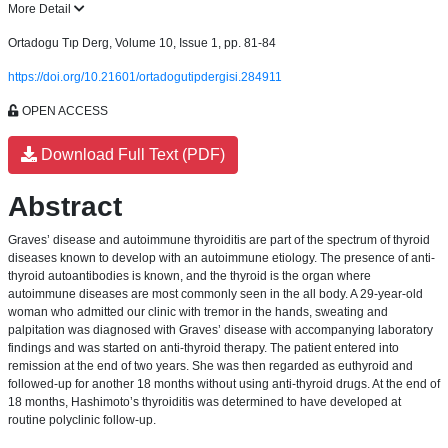
More Detail
Ortadogu Tıp Derg, Volume 10, Issue 1, pp. 81-84
https://doi.org/10.21601/ortadogutipdergisi.284911
OPEN ACCESS
Download Full Text (PDF)
Abstract
Graves’ disease and autoimmune thyroiditis are part of the spectrum of thyroid
diseases known to develop with an autoimmune etiology. The presence of anti-
thyroid autoantibodies is known, and the thyroid is the organ where
autoimmune diseases are most commonly seen in the all body. A 29-year-old
woman who admitted our clinic with tremor in the hands, sweating and
palpitation was diagnosed with Graves’ disease with accompanying laboratory
findings and was started on anti-thyroid therapy. The patient entered into
remission at the end of two years. She was then regarded as euthyroid and
followed-up for another 18 months without using anti-thyroid drugs. At the end of
18 months, Hashimoto’s thyroiditis was determined to have developed at
routine polyclinic follow-up.