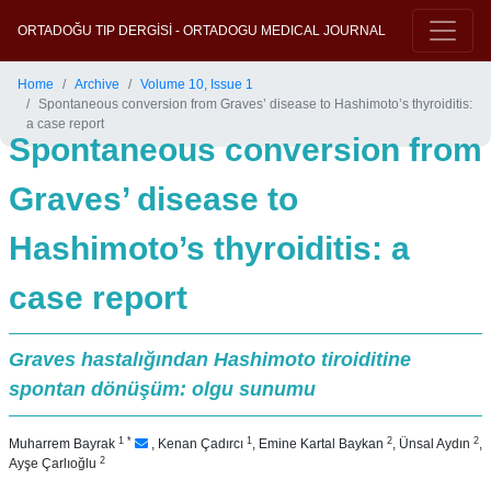
ORTADOĞU TIP DERGİSİ - ORTADOGU MEDICAL JOURNAL
Home
Archive
Volume 10, Issue 1
Spontaneous conversion from Graves’ disease to Hashimoto’s thyroiditis:
a case report
Spontaneous conversion from
Graves’ disease to
Hashimoto’s thyroiditis: a
case report
Graves hastalığından Hashimoto tiroiditine
spontan dönüşüm: olgu sunumu
1
*
1
2
2
Muharrem Bayrak
,
Kenan Çadırcı
,
Emine Kartal Baykan
,
Ünsal Aydın
,
2
Ayşe Çarlıoğlu