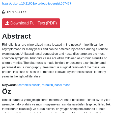
https://doi.org/10.21601/ortadogutipdergisi.567477
OPEN ACCESS
Download Full Text (PDF)
Abstract
Rhinolith is a rare mineralized mass located in the nose. A rhinolith can be
asymptomatic for many years and can be detected by chance during a routine
examination. Unilateral nasal congestion and nasal discharge are the most
common symptoms. Rhinolite cases are often followed as chronic sinusitis or
allergic rhinitis. The diagnosis is made by rigid endoscopic examination and
paranasal sinus tomography. Treatment is surgical removal of the mass. We
present this case as a case of rhinolite followed by chronic sinusitis for many
years in the light of literature.
Keywords:
chronic sinusitis
,
rhinolith
,
nasal mass
Öz
Rinolit burunda yerleşim gösteren mineralize nadir bir kitledir. Rinolit uzun yıllar
asemptomatik olabilir ve rutin muayene esnasında tesadüfen tespit edilirler. Tek
taraflı burun tıkanıklığı ve burun akıntısı en yaygın semptomlardandır. Rinolit