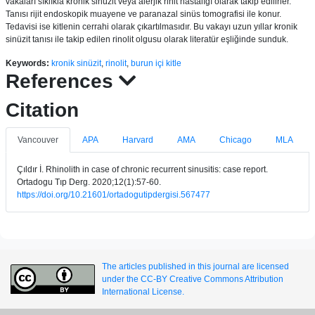
vakaları sıklıkla kronik sinüzit veya alerjik rinit hastalığı olarak takip edilirler.
Tanısı rijit endoskopik muayene ve paranazal sinüs tomografisi ile konur.
Tedavisi ise kitlenin cerrahi olarak çıkartılmasıdır. Bu vakayı uzun yıllar kronik
sinüzit tanısı ile takip edilen rinolit olgusu olarak literatür eşliğinde sunduk.
Keywords:
kronik sinüzit
,
rinolit
,
burun içi kitle
References
Citation
Vancouver
APA
Harvard
AMA
Chicago
MLA
Çıldır İ. Rhinolith in case of chronic recurrent sinusitis: case report.
Ortadogu Tıp Derg. 2020;12(1):57-60.
https://doi.org/10.21601/ortadogutipdergisi.567477
The articles published in this journal are licensed
under the CC-BY Creative Commons Attribution
International License.