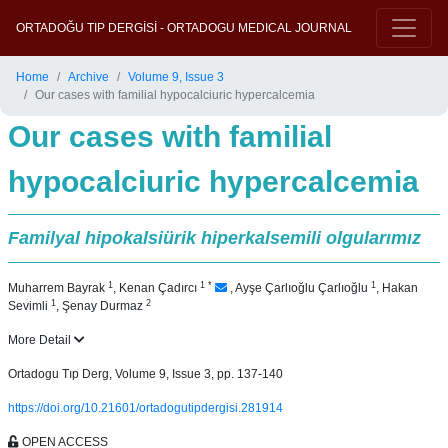
ORTADOĞU TIP DERGİSİ - ORTADOGU MEDICAL JOURNAL
Home
Archive
Volume 9, Issue 3
Our cases with familial hypocalciuric hypercalcemia
Our cases with familial
hypocalciuric hypercalcemia
Familyal hipokalsiürik hiperkalsemili olgularımız
1
1
*
1
Muharrem Bayrak
,
Kenan Çadırcı
,
Ayşe Çarlıoğlu Çarlıoğlu
,
Hakan
1
2
Sevimli
,
Şenay Durmaz
More Detail
Ortadogu Tıp Derg, Volume 9, Issue 3, pp. 137-140
https://doi.org/10.21601/ortadogutipdergisi.281914
OPEN ACCESS