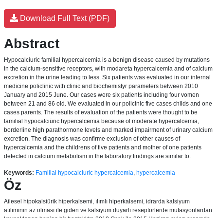
Download Full Text (PDF)
Abstract
Hypocalciuric familial hypercalcemia is a benign disease caused by mutations
in the calcium-sensitive receptors, with modareta hypercalcemia and of calcium
excretion in the urine leading to less. Six patients was evaluated in our internal
medicine policlinic with clinic and biochemistyr parameters between 2010
January and 2015 June. Our cases were six patients including four vomen
between 21 and 86 old. We evaluated in our policinic five cases childs and one
cases parents. The results of evaluation of the patients were thought to be
familial hypocalciüric hypercalcemia because of moderate hypercalcemia,
borderline high parathormone levels and marked impairment of urinary calcium
excretion. The diagnosis was confirme exclusion of other causes of
hypercalcemia and the childrens of five patients and mother of one patients
detected in calcium metabolism in the laboratory findings are similar to.
Keywords:
Familial hypocalciuric hypercalcemia
,
hypercalcemia
Öz
Ailesel hipokalsiürik hiperkalsemi, ılımlı hiperkalsemi, idrarda kalsiyum
atılımının az olması ile giden ve kalsiyum duyarlı reseptörlerde mutasyonlardan