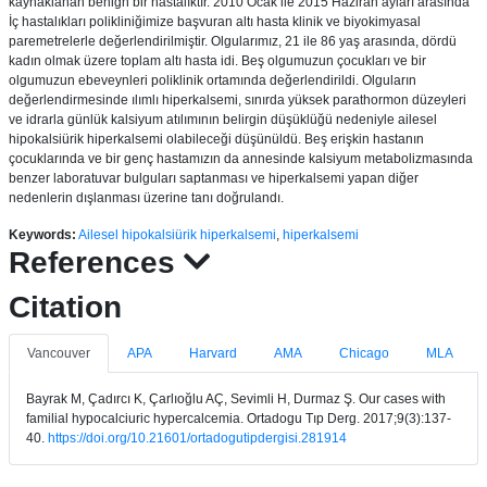
kaynaklanan benign bir hastalıktır. 2010 Ocak ile 2015 Haziran ayları arasında
İç hastalıkları polikliniğimize başvuran altı hasta klinik ve biyokimyasal
paremetrelerle değerlendirilmiştir. Olgularımız, 21 ile 86 yaş arasında, dördü
kadın olmak üzere toplam altı hasta idi. Beş olgumuzun çocukları ve bir
olgumuzun ebeveynleri poliklinik ortamında değerlendirildi. Olguların
değerlendirmesinde ılımlı hiperkalsemi, sınırda yüksek parathormon düzeyleri
ve idrarla günlük kalsiyum atılımının belirgin düşüklüğü nedeniyle ailesel
hipokalsiürik hiperkalsemi olabileceği düşünüldü. Beş erişkin hastanın
çocuklarında ve bir genç hastamızın da annesinde kalsiyum metabolizmasında
benzer laboratuvar bulguları saptanması ve hiperkalsemi yapan diğer
nedenlerin dışlanması üzerine tanı doğrulandı.
Keywords:
Ailesel hipokalsiürik hiperkalsemi
,
hiperkalsemi
References
Citation
Vancouver
APA
Harvard
AMA
Chicago
MLA
Bayrak M, Çadırcı K, Çarlıoğlu AÇ, Sevimli H, Durmaz Ş. Our cases with
familial hypocalciuric hypercalcemia. Ortadogu Tıp Derg. 2017;9(3):137-
40.
https://doi.org/10.21601/ortadogutipdergisi.281914