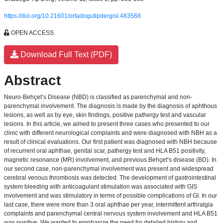
https://doi.org/10.21601/ortadogutipdergisi.483568
OPEN ACCESS
Download Full Text (PDF)
Abstract
Neuro-Behçet’s Disease (NBD) is classified as parenchymal and non-
parenchymal involvement. The diagnosis is made by the diagnosis of aphthous
lesions, as well as by eye, skin findings, positive pathergy test and vascular
lesions. In this article, we aimed to present three cases who presented to our
clinic with different neurological complaints and were diagnosed with NBH as a
result of clinical evaluations. Our first patient was diagnosed with NBH because
of recurrent oral aphthae, genital scar, pathergy test and HLA B51 positivity,
magnetic resonance (MR) involvement, and previous Behçet’s disease (BD). In
our second case, non-parenchymal involvement was present and widespread
cerebral venous thrombosis was detected. The development of gastrointestinal
system bleeding with anticoagulant stimulation was associated with GIS
involvement and was stimulatory in terms of possible complications of GI. In our
last case, there were more than 3 oral aphthae per year, intermittent arthralgia
complaints and parenchymal central nervous system involvement and HLA B51
was positive. We wanted to emphasize the need for detailed history and