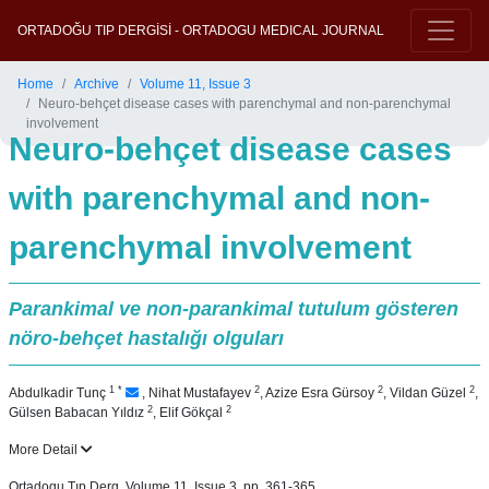
ORTADOĞU TIP DERGİSİ - ORTADOGU MEDICAL JOURNAL
Home
Archive
Volume 11, Issue 3
Neuro-behçet disease cases with parenchymal and non-parenchymal
involvement
Neuro-behçet disease cases
with parenchymal and non-
parenchymal involvement
Parankimal ve non-parankimal tutulum gösteren
nöro-behçet hastalığı olguları
1
*
2
2
2
Abdulkadir Tunç
,
Nihat Mustafayev
,
Azize Esra Gürsoy
,
Vildan Güzel
,
2
2
Gülsen Babacan Yıldız
,
Elif Gökçal
More Detail
Ortadogu Tıp Derg, Volume 11, Issue 3, pp. 361-365