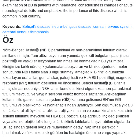
examination of BD in patients with headache, consciousness changes or acute
neurological deficits and emphasize the importance of this disease which is
common in our country.
Keywords:
Behçet's disease
,
neuro-behçet’s disease
,
central nervous system
,
cerebral venous thrombosis
Öz
Nöro-Behçet Hastalığı (NBH) parankimal ve non-parankimal tutulum olarak
sınıflandırılmıştır. Tanı aftöz lezyonların yanında göz, cilt bulguları, paterji testi
pozitifliği ve vasküler lezyonların tanınması ile konmaktadır. Bu yazımızda
kliniğimize farklı nörolojik yakınmalarla başvuran ve klinik değerlendirmeler
sonucunda NBH tanısı alan 3 olgu sunmayı amaçladık. Birinci olgumuzda
tekrarlayan oral aftlar, genital skar, paterji testi ve HLA B51 pozitifliği, magnetic
rezonans (MR) tutulum özellikleri ve öncesinde Behçet hastalığı (BH) tanısı
almış olması nedeniyle NBH tanısı konuldu. İkinci olgumuzda non-parankimal
tutulum mevcuttu ve yaygın serebral venöz tromboz saptandı. Antikoagülan
kullanımı ile gastrointestinal system (GİS) kanama gelişmesi BH’nın GİS
tutulumu ve olası komplikasyonlar açısından uyarıcıydı. Son olgumuzda yılda 3
ten fazla oral aft öyküsü, aralıklı artralji yakınmaları ve parankimal merkezi sinir
sistemi tutulumu mevcuttu ve HLA B51 pozitifti. Baş ağrısı, bilinç değişiklikleri
veya akut nörolojik defisitler gibi farklı klinik tablolarla başvurabilen olgularda
BH açısından gerekli öykü ve muayenenin detaylı yapılması gerektiğini
hatırlatmak ve ülkemizde sık görülen bu hastalığın önemine vurgu yapmak