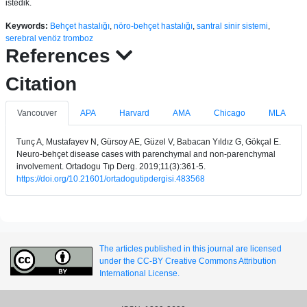
istedik.
Keywords:
Behçet hastalığı
,
nöro-behçet hastalığı
,
santral sinir sistemi
,
serebral venöz tromboz
References
Citation
Vancouver
APA
Harvard
AMA
Chicago
MLA
Tunç A, Mustafayev N, Gürsoy AE, Güzel V, Babacan Yıldız G, Gökçal E.
Neuro-behçet disease cases with parenchymal and non-parenchymal
involvement. Ortadogu Tıp Derg. 2019;11(3):361-5.
https://doi.org/10.21601/ortadogutipdergisi.483568
The articles published in this journal are licensed
under the CC-BY Creative Commons Attribution
International License.