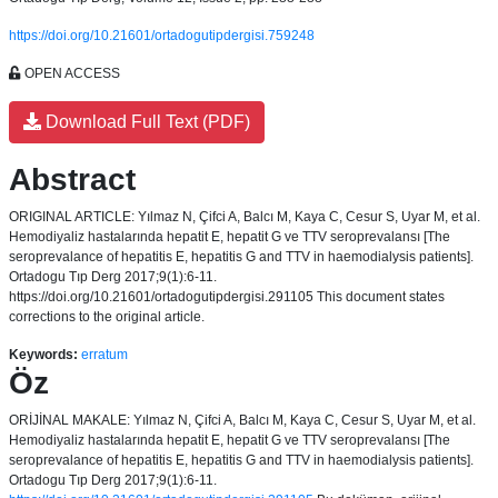
https://doi.org/10.21601/ortadogutipdergisi.759248
OPEN ACCESS
Download Full Text (PDF)
Abstract
ORIGINAL ARTICLE: Yılmaz N, Çifci A, Balcı M, Kaya C, Cesur S, Uyar M, et al.
Hemodiyaliz hastalarında hepatit E, hepatit G ve TTV seroprevalansı [The
seroprevalance of hepatitis E, hepatitis G and TTV in haemodialysis patients].
Ortadogu Tıp Derg 2017;9(1):6-11.
https://doi.org/10.21601/ortadogutipdergisi.291105 This document states
corrections to the original article.
Keywords:
erratum
Öz
ORİJİNAL MAKALE: Yılmaz N, Çifci A, Balcı M, Kaya C, Cesur S, Uyar M, et al.
Hemodiyaliz hastalarında hepatit E, hepatit G ve TTV seroprevalansı [The
seroprevalance of hepatitis E, hepatitis G and TTV in haemodialysis patients].
Ortadogu Tıp Derg 2017;9(1):6-11.