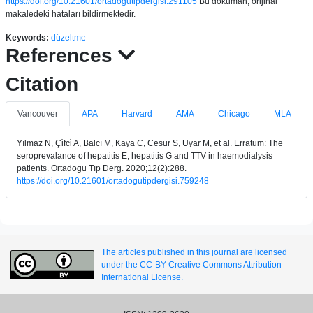
https://doi.org/10.21601/ortadogutipdergisi.291105
Bu doküman, orijinal
makaledeki hataları bildirmektedir.
Keywords:
düzeltme
References
Citation
Vancouver
APA
Harvard
AMA
Chicago
MLA
Yılmaz N, Çi̇fci̇ A, Balcı M, Kaya C, Cesur S, Uyar M, et al. Erratum: The
seroprevalance of hepatitis E, hepatitis G and TTV in haemodialysis
patients. Ortadogu Tıp Derg. 2020;12(2):288.
https://doi.org/10.21601/ortadogutipdergisi.759248
The articles published in this journal are licensed
under the CC-BY Creative Commons Attribution
International License.