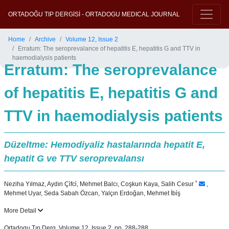
ORTADOĞU TIP DERGİSİ - ORTADOGU MEDICAL JOURNAL
Home
Archive
Volume 12, Issue 2
Erratum: The seroprevalance of hepatitis E, hepatitis G and TTV in
haemodialysis patients
Erratum: The seroprevalance
of hepatitis E, hepatitis G and
TTV in haemodialysis patients
Düzeltme: Hemodiyaliz hastalarında hepatit E,
hepatit G ve TTV seroprevalansı
*
Neziha Yılmaz
,
Aydın Çi̇fci̇
,
Mehmet Balcı
,
Coşkun Kaya
,
Salih Cesur
,
Mehmet Uyar
,
Seda Sabah Özcan
,
Yalçın Erdoğan
,
Mehmet İbi̇ş
More Detail
Ortadogu Tıp Derg, Volume 12, Issue 2, pp. 288-288