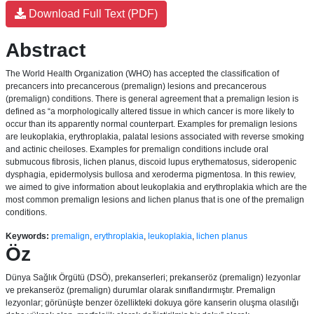
Download Full Text (PDF)
Abstract
The World Health Organization (WHO) has accepted the classification of
precancers into precancerous (premalign) lesions and precancerous
(premalign) conditions. There is general agreement that a premalign lesion is
defined as “a morphologically altered tissue in which cancer is more likely to
occur than its apparently normal counterpart. Examples for premalign lesions
are leukoplakia, erythroplakia, palatal lesions associated with reverse smoking
and actinic cheiloses. Examples for premalign conditions include oral
submucous fibrosis, lichen planus, discoid lupus erythematosus, sideropenic
dysphagia, epidermolysis bullosa and xeroderma pigmentosa. In this rewiev,
we aimed to give information about leukoplakia and erythroplakia which are the
most common premalign lesions and lichen planus that is one of the premalign
conditions.
Keywords:
premalign
,
erythroplakia
,
leukoplakia
,
lichen planus
Öz
Dünya Sağlık Örgütü (DSÖ), prekanserleri; prekanseröz (premalign) lezyonlar
ve prekanseröz (premalign) durumlar olarak sınıflandırmıştır. Premalign
lezyonlar; görünüşte benzer özellikteki dokuya göre kanserin oluşma olasılığı