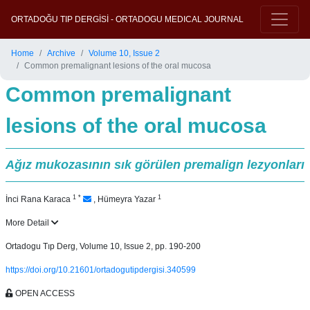
ORTADOĞU TIP DERGİSİ - ORTADOGU MEDICAL JOURNAL
Home
Archive
Volume 10, Issue 2
Common premalignant lesions of the oral mucosa
Common premalignant
lesions of the oral mucosa
Ağız mukozasının sık görülen premalign lezyonları
1
*
1
İnci Rana Karaca
,
Hümeyra Yazar
More Detail
Ortadogu Tıp Derg, Volume 10, Issue 2, pp. 190-200
https://doi.org/10.21601/ortadogutipdergisi.340599
OPEN ACCESS