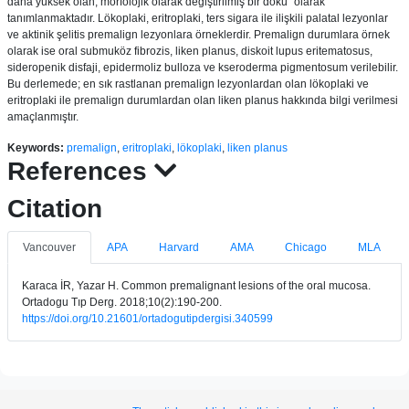
daha yüksek olan, morfolojik olarak değiştirilmiş bir doku” olarak
tanımlanmaktadır. Lökoplaki, eritroplaki, ters sigara ile ilişkili palatal lezyonlar
ve aktinik şelitis premalign lezyonlara örneklerdir. Premalign durumlara örnek
olarak ise oral submuköz fibrozis, liken planus, diskoit lupus eritematosus,
sideropenik disfaji, epidermoliz bulloza ve kseroderma pigmentosum verilebilir.
Bu derlemede; en sık rastlanan premalign lezyonlardan olan lökoplaki ve
eritroplaki ile premalign durumlardan olan liken planus hakkında bilgi verilmesi
amaçlanmıştır.
Keywords:
premalign
,
eritroplaki
,
lökoplaki
,
liken planus
References
Citation
Vancouver
APA
Harvard
AMA
Chicago
MLA
Karaca İR, Yazar H. Common premalignant lesions of the oral mucosa.
Ortadogu Tıp Derg. 2018;10(2):190-200.
https://doi.org/10.21601/ortadogutipdergisi.340599