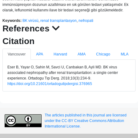
immünsüpresyon dozunun azaltılması en sık görülen tedavi yaklaşımıdır. Ek
olarak, leflunomid kullanımı ilave bir tedavi seçeneği gibi gözükmektedir.
Keywords:
BK virüsü
,
renal transplantasyon
,
nefropati
References
Citation
Vancouver
APA
Harvard
AMA
Chicago
MLA
Eser B, Yayar O, Sahin M, Savci U, Canbakan B, Ayli MD. BK virus
associated nephropathy after renal transplantation: a single center
experience. Ortadogu Tıp Derg. 2018;10(3):234-9.
https://doi.org/10.21601/ortadogutipdergisi.376965
The articles published in this journal are licensed
under the CC-BY Creative Commons Attribution
International License.