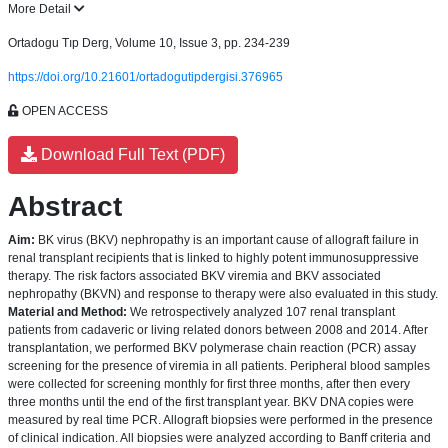
More Detail
Ortadogu Tıp Derg, Volume 10, Issue 3, pp. 234-239
https://doi.org/10.21601/ortadogutipdergisi.376965
OPEN ACCESS
Download Full Text (PDF)
Abstract
Aim:
BK virus (BKV) nephropathy is an important cause of allograft failure in
renal transplant recipients that is linked to highly potent immunosuppressive
therapy. The risk factors associated BKV viremia and BKV associated
nephropathy (BKVN) and response to therapy were also evaluated in this study.
Material and Method:
We retrospectively analyzed 107 renal transplant
patients from cadaveric or living related donors between 2008 and 2014. After
transplantation, we performed BKV polymerase chain reaction (PCR) assay
screening for the presence of viremia in all patients. Peripheral blood samples
were collected for screening monthly for first three months, after then every
three months until the end of the first transplant year. BKV DNA copies were
measured by real time PCR. Allograft biopsies were performed in the presence
of clinical indication. All biopsies were analyzed according to Banff criteria and