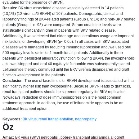
evaluated for the presence of BKVN.
Results:
BK virus associated disease was totally detected in 14 patients
(13,1%) (12 viremia/6 BKVN) of 107 patients. Demographic, clinical and
laboratory findings of BKV-related patients (Group I, n: 14) and non-BKV related
patients (Group II, n: 93) were compared. Serum creatinine levels were
statistically significantly higher in patients with BKV related disease.
Additionally, it was detected that older age and tacrolimus usage are important
risk factors for developing BKVN (p< 0.05). In all cases with BKV associated
diseases were managed by reducing immunosuppression and, we used oral
500 mg/day levofloxacin for 1 month for all patients. Additionally in three
patients with persistent allograft dysfunction following BKVN, the mycophenolic
acid was stopped and oral 40 mg/day leflunomide was subsequently started.
Leflunomide therapy continued until the BKV viremia disappeared and graft
function was improved in the patients
Conclusion:
The use of tacrolimus for BKVN development is associated with a
significantly higher risk than cyclosporine. Because BKVN leads to graft loss,
renal transplant patients should be screened regularly for BKV replication.
Nowadays, reduction of dose immunosuppression is the most common
treatment approach. In addition, the use of leflunomide appears to be an
additional treatment option.
Keywords:
BK virus
,
renal transplantation
,
nephropathy
Öz
Amaç:
BK virüs (BKV) nefropatisi, böbrek transplant alıcılarında allogreft