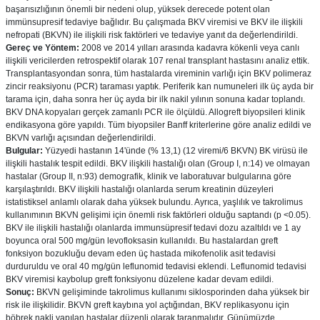
başarısızlığının önemli bir nedeni olup, yüksek derecede potent olan
immünsupresif tedaviye bağlıdır. Bu çalışmada BKV viremisi ve BKV ile ilişkili
nefropati (BKVN) ile ilişkili risk faktörleri ve tedaviye yanıt da değerlendirildi.
Gereç ve Yöntem:
2008 ve 2014 yılları arasında kadavra kökenli veya canlı
ilişkili vericilerden retrospektif olarak 107 renal transplant hastasını analiz ettik.
Transplantasyondan sonra, tüm hastalarda vireminin varlığı için BKV polimeraz
zincir reaksiyonu (PCR) taraması yaptık. Periferik kan numuneleri ilk üç ayda bir
tarama için, daha sonra her üç ayda bir ilk nakil yılının sonuna kadar toplandı.
BKV DNA kopyaları gerçek zamanlı PCR ile ölçüldü. Allogreft biyopsileri klinik
endikasyona göre yapıldı. Tüm biyopsiler Banff kriterlerine göre analiz edildi ve
BKVN varlığı açısından değerlendirildi.
Bulgular:
Yüzyedi hastanın 14'ünde (% 13,1) (12 viremi/6 BKVN) BK virüsü ile
ilişkili hastalık tespit edildi. BKV ilişkili hastalığı olan (Group I, n:14) ve olmayan
hastalar (Group II, n:93) demografik, klinik ve laboratuvar bulgularına göre
karşılaştırıldı. BKV ilişkili hastalığı olanlarda serum kreatinin düzeyleri
istatistiksel anlamlı olarak daha yüksek bulundu. Ayrıca, yaşlılık ve takrolimus
kullanımının BKVN gelişimi için önemli risk faktörleri olduğu saptandı (p <0.05).
BKV ile ilişkili hastalığı olanlarda immunsüpresif tedavi dozu azaltıldı ve 1 ay
boyunca oral 500 mg/gün levofloksasin kullanıldı. Bu hastalardan greft
fonksiyon bozukluğu devam eden üç hastada mikofenolik asit tedavisi
durduruldu ve oral 40 mg/gün leflunomid tedavisi eklendi. Leflunomid tedavisi
BKV viremisi kaybolup greft fonksiyonu düzelene kadar devam edildi.
Sonuç:
BKVN gelişiminde takrolimus kullanımı siklosporinden daha yüksek bir
risk ile ilişkilidir. BKVN greft kaybına yol açtığından, BKV replikasyonu için
böbrek nakli yapılan hastalar düzenli olarak taranmalıdır. Günümüzde