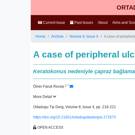
ORTAD
Current Issue
Past Issues
About
Aims and Sc
Home
Archive
Volume 8, Issue 4
A case of peripheral
A case of peripheral ulc
Keratokonus nedeniyle çapraz bağlama ya
1
*
Ömer Faruk Recep
More Detail
Ortadogu Tıp Derg, Volume 8, Issue 4, pp. 218-221
https://doi.org/10.21601/ortadogutipdergisi.272675
OPEN ACCESS