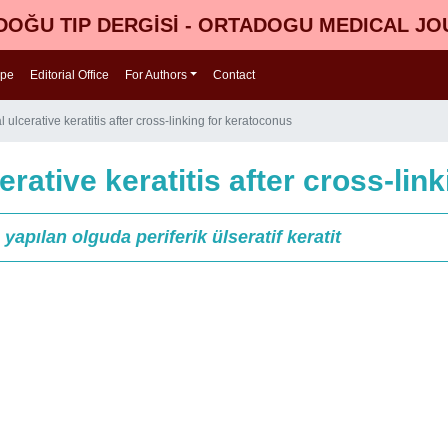
OĞU TIP DERGİSİ - ORTADOGU MEDICAL J
ope
Editorial Office
For Authors
Contact
 ulcerative keratitis after cross-linking for keratoconus
erative keratitis after cross-li
pılan olguda periferik ülseratif keratit