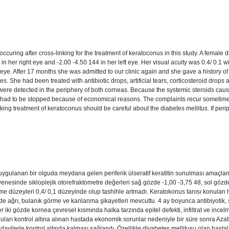
ccuring after cross-linking for the treatment of keratoconus in this study. A female di
in her right eye and -2.00 -4.50 144 in her left eye. Her visual acuity was 0.4/ 0.
 eye. After 17 months she was admitted to our clinic again and she gave a history of
s. She had been treated with antibiotic drops, artificial tears, corticosteroid drop
ing were detected in the periphery of both corneas. Because the systemic steroids ca
it had to be stopped because of economical reasons. The complaints recur sometimes 
nking treatment of keratoconus should be careful about the diabetes mellitus. If periph
ulanan bir olguda meydana gelen periferik ülseratif keratitin sunulması amaçlanmış
nesinde sikloplejik otorefraktometre değerleri sağ gözde -1,00 -3,75 48, sol gözde -
e düzeyleri 0,4/ 0,1 düzeyinde olup tashihle artmadı. Keratokonus tanısı konulan 
e ağrı, bulanık görme ve kanlanma şikayetleri mevcuttu. 4 ay boyunca antibiyotik, su
iki gözde kornea çevresel kısmında halka tarzında epitel defekti, infiltrat ve incelme
guları kontrol altına alınan hastada ekonomik sorunlar nedeniyle bir süre sonra Azat
edavilerle kontrol altında kalması sağlandı. Özellikle diyabetes mellitusu olan has