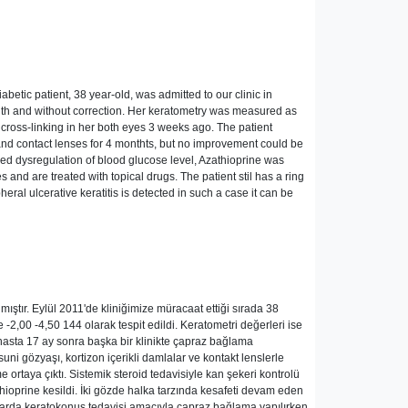
abetic patient, 38 year-old, was admitted to our clinic in
1 with and without correction. Her keratometry was measured as
 cross-linking in her both eyes 3 weeks ago. The patient
s and contact lenses for 4 monthts, but no improvement could be
used dysregulation of blood glucose level, Azathioprine was
and are treated with topical drugs. The patient stil has a ring
eral ulcerative keratitis is detected in such a case it can be
tır. Eylül 2011'de kliniğimize müracaat ettiği sırada 38
2,00 -4,50 144 olarak tespit edildi. Keratometri değerleri ise
hasta 17 ay sonra başka bir klinikte çapraz bağlama
ni gözyaşı, kortizon içerikli damlalar ve kontakt lenslerle
 ortaya çıktı. Sistemik steroid tedavisiyle kan şekeri kontrolü
hioprine kesildi. İki gözde halka tarzında kesafeti devam eden
talarda keratokonus tedavisi amacıyla çapraz bağlama yapılırken