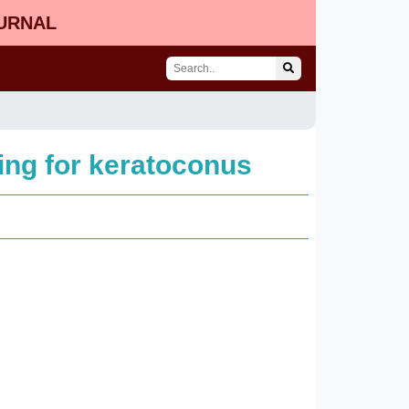
OURNAL
nking for keratoconus