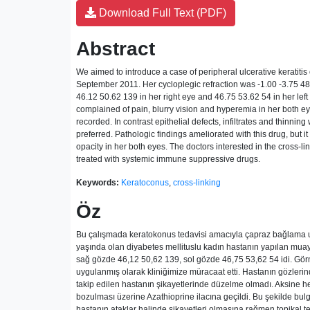
Download Full Text (PDF)
Abstract
We aimed to introduce a case of peripheral ulcerative keratitis o
September 2011. Her cycloplegic refraction was -1.00 -3.75 48 
46.12 50.62 139 in her right eye and 46.75 53.62 54 in her left
complained of pain, blurry vision and hyperemia in her both eye
recorded. In contrast epithelial defects, infiltrates and thinn
preferred. Pathologic findings ameliorated with this drug, but 
opacity in her both eyes. The doctors interested in the cross-li
treated with systemic immune suppressive drugs.
Keywords:
Keratoconus
,
cross-linking
Öz
Bu çalışmada keratokonus tedavisi amacıyla çapraz bağlama uyg
yaşında olan diyabetes mellituslu kadın hastanın yapılan muaye
sağ gözde 46,12 50,62 139, sol gözde 46,75 53,62 54 idi. Görm
uygulanmış olarak kliniğimize müracaat etti. Hastanın gözlerind
takip edilen hastanın şikayetlerinde düzelme olmadı. Aksine her 
bozulması üzerine Azathioprine ilacına geçildi. Bu şekilde bul
hastanın ataklar halinde şikayetleri olmasına rağmen topikal t