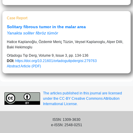
Case Report
Solitary fibrous tumor in the malar area
Yanakta soliter fibröz tümör
Hatice Kaplanoğlu, Özdemir Meriç Tüzün, Veysel Kaplanoglu, Alper Dilli,
Baki Hekimoglu
Ortadogu Tıp Derg, Volume 9, Issue 3, pp. 134-136
DOI:
https://doi.org/10.21601/ortadogutipdergisi.279763
Abstract
Article (PDF)
The articles published in this journal are licensed
under the CC-BY Creative Commons Attribution
International License.
ISSN: 1309-3630
e-ISSN: 2548-0251