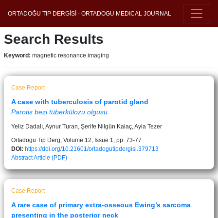
ORTADOĞU TIP DERGİSİ - ORTADOGU MEDICAL JOURNAL
Search Results
Keyword:
magnetic resonance imaging
Case Report
A case with tuberculosis of parotid gland
Parotis bezi tüberkülozu olgusu
Yeliz Dadalı, Aynur Turan, Şerife Nilgün Kalaç, Ayla Tezer
Ortadogu Tıp Derg, Volume 12, Issue 1, pp. 73-77
DOI:
https://doi.org/10.21601/ortadogutipdergisi.379713
Abstract
Article (PDF)
Case Report
A rare case of primary extra-osseous Ewing’s sarcoma
presenting in the posterior neck