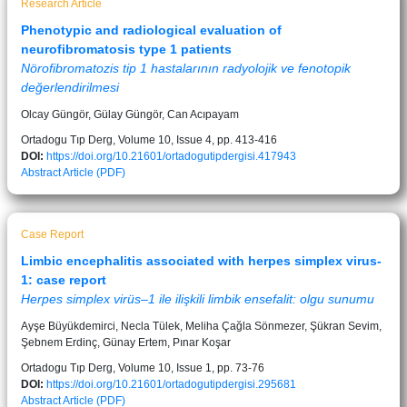
Research Article
Phenotypic and radiological evaluation of
neurofibromatosis type 1 patients
Nörofibromatozis tip 1 hastalarının radyolojik ve fenotopik
değerlendirilmesi
Olcay Güngör, Gülay Güngör, Can Acıpayam
Ortadogu Tıp Derg, Volume 10, Issue 4, pp. 413-416
DOI:
https://doi.org/10.21601/ortadogutipdergisi.417943
Abstract
Article (PDF)
Case Report
Limbic encephalitis associated with herpes simplex virus-
1: case report
Herpes simplex virüs–1 ile ilişkili limbik ensefalit: olgu sunumu
Ayşe Büyükdemirci, Necla Tülek, Meliha Çağla Sönmezer, Şükran Sevim,
Şebnem Erdinç, Günay Ertem, Pınar Koşar
Ortadogu Tıp Derg, Volume 10, Issue 1, pp. 73-76
DOI:
https://doi.org/10.21601/ortadogutipdergisi.295681
Abstract
Article (PDF)