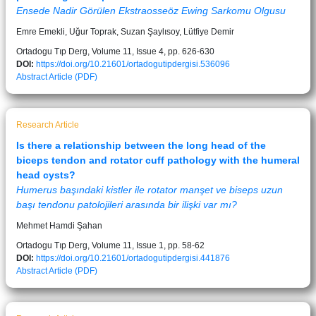
Ensede Nadir Görülen Ekstraosseöz Ewing Sarkomu Olgusu
Emre Emekli, Uğur Toprak, Suzan Şaylısoy, Lütfiye Demir
Ortadogu Tıp Derg, Volume 11, Issue 4, pp. 626-630
DOI:
https://doi.org/10.21601/ortadogutipdergisi.536096
Abstract
Article (PDF)
Research Article
Is there a relationship between the long head of the
biceps tendon and rotator cuff pathology with the humeral
head cysts?
Humerus başındaki kistler ile rotator manşet ve biseps uzun
başı tendonu patolojileri arasında bir ilişki var mı?
Mehmet Hamdi Şahan
Ortadogu Tıp Derg, Volume 11, Issue 1, pp. 58-62
DOI:
https://doi.org/10.21601/ortadogutipdergisi.441876
Abstract
Article (PDF)