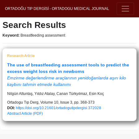
ORTADOĞU TIP DERGİSİ - ORTADOGU MEDICAL JOURNAL
Search Results
Keyword:
Breastfeeding assessment
Research Article
The use of breastfeeding assessment tools to predict the
excess weight loss risk in newborns
Emzirme değerlendirme araçlarının yenidoğanlarda aşırı kilo
kaybını tahmin etmede kullanımı
Nilgün Altuntaş, Yıldız Atalay, Canan Türkyılmaz, Esin Koç
Ortadogu Tıp Derg, Volume 10, Issue 3, pp. 368-373
DOI:
https://doi.org/10.21601/ortadogutipdergisi.372028
Abstract
Article (PDF)