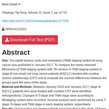
More Detail
Ortadogu Tıp Derg, Volume 11, Issue 1, pp. 47-53
https://doi.org/10.21601/ortadogutipdergisi.377255
OPEN ACCESS
Download Full Text (PDF)
Abstract
Aim:
The eighth tumour, node and metastasis (TNM) staging system for lung
cancer was published in January 2017. To compare the newly released
8thversion of TNM staging system with 7th version of TNM staging system in
stage III non-small cell lung cancer patients (NSCLC) treated with curative
chemo-radiotherapy (CRT) and to evaluate the survival differences between the
groups were the aims of this study.
Material and Methods:
Between January 2010 and January 2017, stage III
NSCLC patients who were treated with curative CRT were identified
retrospectively. Changes in T-stage and TNM-stage were according to
8thstaging system were recorded. Survival analysis were performed by using T-
stage, N-stage and TNM stage in each staging system, respectively.
Results:
One hundred and twelve patients were included in this study. Of these