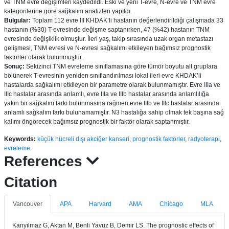
ve TNM evre değişimleri kaydedildi. Eski ve yeni T-evre, N-evre ve TNM evre
kategorilerine göre sağkalım analizleri yapıldı.
Bulgular:
Toplam 112 evre III KHDAK’li hastanın değerlendirildiği çalışmada 33
hastanın (%30) T-evresinde değişme saptanırken, 47 (%42) hastanın TNM
evresinde değişiklik olmuştur. İleri yaş, takip sırasında uzak organ metastazı
gelişmesi, TNM evresi ve N-evresi sağkalımı etkileyen bağımsız prognostik
faktörler olarak bulunmuştur.
Sonuç:
Sekizinci TNM evreleme sınıflamasına göre tümör boyutu alt gruplara
bölünerek T-evresinin yeniden sınıflandırılması lokal ileri evre KHDAK’li
hastalarda sağkalımı etkileyen bir parametre olarak bulunmamıştır. Evre IIIa ve
IIIc hastalar arasında anlamlı, evre IIIa ve IIIb hastalar arasında anlamlılığa
yakın bir sağkalım farkı bulunmasına rağmen evre IIIb ve IIIc hastalar arasında
anlamlı sağkalım farkı bulunamamıştır. N3 hastalığa sahip olmak tek başına sağ
kalımı öngörecek bağımsız prognostik bir faktör olarak saptanmıştır.
Keywords:
küçük hücreli dışı akciğer kanseri
,
prognostik faktörler
,
radyoterapi
,
evreleme
References
Citation
Vancouver
APA
Harvard
AMA
Chicago
MLA
Kanyılmaz G, Aktan M, Benli Yavuz B, Demir LS. The prognostic effects of