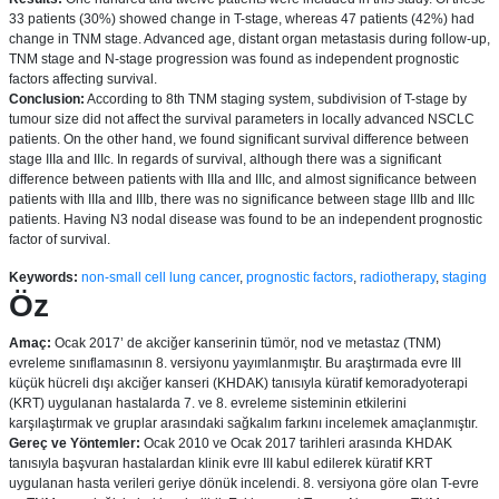
33 patients (30%) showed change in T-stage, whereas 47 patients (42%) had
change in TNM stage. Advanced age, distant organ metastasis during follow-up,
TNM stage and N-stage progression was found as independent prognostic
factors affecting survival.
Conclusion:
According to 8th TNM staging system, subdivision of T-stage by
tumour size did not affect the survival parameters in locally advanced NSCLC
patients. On the other hand, we found significant survival difference between
stage IIIa and IIIc. In regards of survival, although there was a significant
difference between patients with IIIa and IIIc, and almost significance between
patients with IIIa and IIIb, there was no significance between stage IIIb and IIIc
patients. Having N3 nodal disease was found to be an independent prognostic
factor of survival.
Keywords:
non-small cell lung cancer
,
prognostic factors
,
radiotherapy
,
staging
Öz
Amaç:
Ocak 2017’ de akciğer kanserinin tümör, nod ve metastaz (TNM)
evreleme sınıflamasının 8. versiyonu yayımlanmıştır. Bu araştırmada evre III
küçük hücreli dışı akciğer kanseri (KHDAK) tanısıyla küratif kemoradyoterapi
(KRT) uygulanan hastalarda 7. ve 8. evreleme sisteminin etkilerini
karşılaştırmak ve gruplar arasındaki sağkalım farkını incelemek amaçlanmıştır.
Gereç ve Yöntemler:
Ocak 2010 ve Ocak 2017 tarihleri arasında KHDAK
tanısıyla başvuran hastalardan klinik evre III kabul edilerek küratif KRT
uygulanan hasta verileri geriye dönük incelendi. 8. versiyona göre olan T-evre