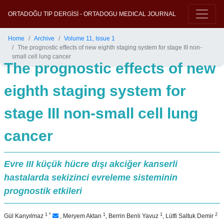
ORTADOĞU TIP DERGİSİ - ORTADOGU MEDICAL JOURNAL
Home
Archive
Volume 11, Issue 1
The prognostic effects of new eighth staging system for stage III non-
small cell lung cancer
The prognostic effects of new
eighth staging system for
stage III non-small cell lung
cancer
Evre III küçük hücre dışı akciğer kanserli
hastalarda sekizinci evreleme sisteminin
prognostik etkileri
1
*
1
1
2
Gül Kanyılmaz
,
Meryem Aktan
,
Berrin Benli Yavuz
,
Lütfi Saltuk Demir